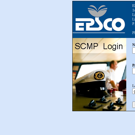
E
1
L
L
P
P
N
P
L